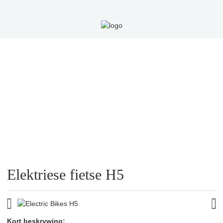
HUIS
PRODUKTE
ELEKTRIESE BROMPONIES
ELEKTRIESE FIETSE
Elektriese fietse H5
Kort beskrywing: