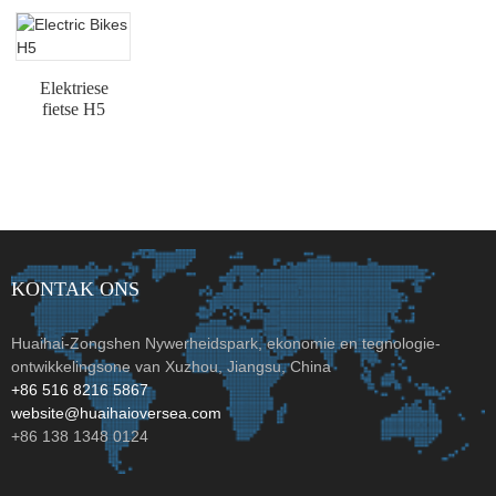
Elektriese
fietse H5
KONTAK ONS
Huaihai-Zongshen Nywerheidspark, ekonomie en tegnologie-
ontwikkelingsone van Xuzhou, Jiangsu, China
+86 516 8216 5867
website@huaihaioversea.com
+86 138 1348 0124