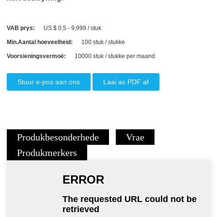
VAB prys:
US $ 0,5 - 9,999 / stuk
Min.Aantal hoeveelheid:
100 stuk / stukke
Voorsieningsvermoë:
10000 stuk / stukke per maand
Stuur e-pos aan ons
Laai as PDF af
Produkbesonderhede
Vrae
Produkmerkers