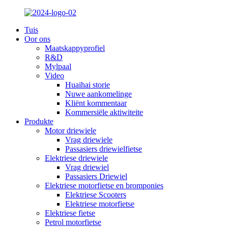
Tuis
Oor ons
Maatskappyprofiel
R&D
Mylpaal
Video
Huaihai storie
Nuwe aankomelinge
Kliënt kommentaar
Kommersiële aktiwiteite
Produkte
Motor driewiele
Vrag driewiele
Passasiers driewielfietse
Elektriese driewiele
Vrag driewiel
Passasiers Driewiel
Elektriese motorfietse en bromponies
Elektriese Scooters
Elektriese motorfietse
Elektriese fietse
Petrol motorfietse