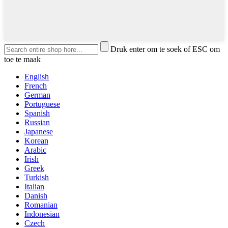
Druk enter om te soek of ESC om
toe te maak
English
French
German
Portuguese
Spanish
Russian
Japanese
Korean
Arabic
Irish
Greek
Turkish
Italian
Danish
Romanian
Indonesian
Czech