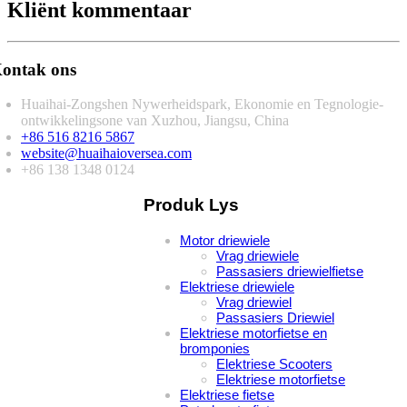
Kliënt kommentaar
ontak ons
Huaihai-Zongshen Nywerheidspark, Ekonomie en Tegnologie-
ontwikkelingsone van Xuzhou, Jiangsu, China
+86 516 8216 5867
website@huaihaioversea.com
+86 138 1348 0124
Produk Lys
Motor driewiele
Vrag driewiele
Passasiers driewielfietse
Elektriese driewiele
Vrag driewiel
Passasiers Driewiel
Elektriese motorfietse en
bromponies
Elektriese Scooters
Elektriese motorfietse
Elektriese fietse