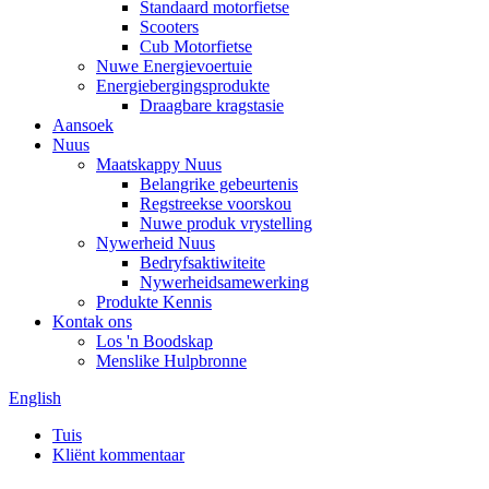
Standaard motorfietse
Scooters
Cub Motorfietse
Nuwe Energievoertuie
Energiebergingsprodukte
Draagbare kragstasie
Aansoek
Nuus
Maatskappy Nuus
Belangrike gebeurtenis
Regstreekse voorskou
Nuwe produk vrystelling
Nywerheid Nuus
Bedryfsaktiwiteite
Nywerheidsamewerking
Produkte Kennis
Kontak ons
Los 'n Boodskap
Menslike Hulpbronne
English
Tuis
Kliënt kommentaar