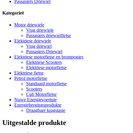
Passasiers Driewiel
Kategorieë
Motor driewiele
Vrag driewiele
Passasiers driewielfietse
Elektriese driewiele
Vrag driewiel
Passasiers Driewiel
Elektriese motorfietse en bromponies
Elektriese Scooters
Elektriese motorfietse
Elektriese fietse
Petrol motorfietse
Standaard motorfietse
Scooters
Cub Motorfietse
Nuwe Energievoertuie
Energiebergingsprodukte
Draagbare kragstasie
Uitgestalde produkte