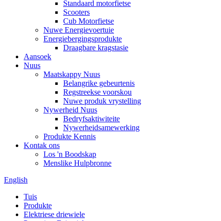
Standaard motorfietse
Scooters
Cub Motorfietse
Nuwe Energievoertuie
Energiebergingsprodukte
Draagbare kragstasie
Aansoek
Nuus
Maatskappy Nuus
Belangrike gebeurtenis
Regstreekse voorskou
Nuwe produk vrystelling
Nywerheid Nuus
Bedryfsaktiwiteite
Nywerheidsamewerking
Produkte Kennis
Kontak ons
Los 'n Boodskap
Menslike Hulpbronne
English
Tuis
Produkte
Elektriese driewiele