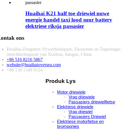
Huaihai K21 half toe driewiel nuwe
energie handel taxi lood suur battery
elektriese riksja passasier
ontak ons
Huaihai-Zongshen Nywerheidspark, Ekonomie en Tegnologie-
ontwikkelingsone van Xuzhou, Jiangsu, China
+86 516 8216 5867
website@huaihaioversea.com
+86 138 1348 0124
Produk Lys
Motor driewiele
Vrag driewiele
Passasiers driewielfietse
Elektriese driewiele
Vrag driewiel
Passasiers Driewiel
Elektriese motorfietse en
bromponies