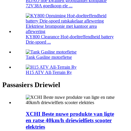
BDAO hoë kwaliteit groothandel kompakte
72V38A goedkoop ele ...
KY800 Clearance Hoë-doeltreffendheid battery
Drie-spoed ...
Tank Gasline motorfietse
H15 ATV All-Terrain Ry
Passasiers Driewiel
XCHI Beste nuwe produkte van ligte
en ratse 40km/h driewielfiets scooter
elektries