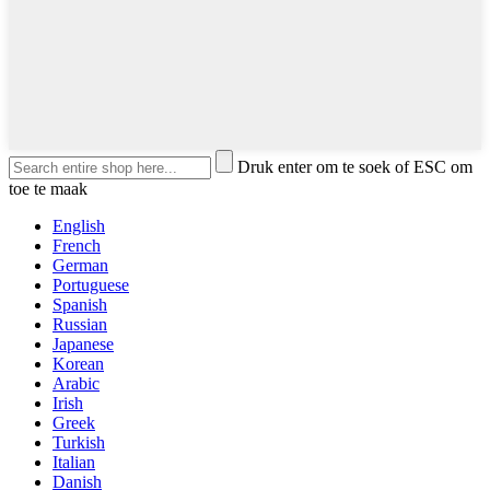
Druk enter om te soek of ESC om
toe te maak
English
French
German
Portuguese
Spanish
Russian
Japanese
Korean
Arabic
Irish
Greek
Turkish
Italian
Danish