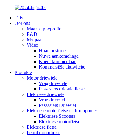
Tuis
Oor ons
Maatskappyprofiel
R&D
Mylpaal
Video
Huaihai storie
Nuwe aankomelinge
Kliënt kommentaar
Kommersiële aktiwiteite
Produkte
Motor driewiele
Vrag driewiele
Passasiers driewielfietse
Elektriese driewiele
Vrag driewiel
Passasiers Driewiel
Elektriese motorfietse en bromponies
Elektriese Scooters
Elektriese motorfietse
Elektriese fietse
Petrol motorfietse