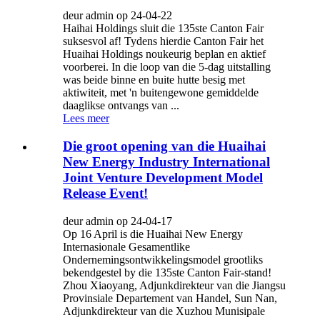
deur admin op 24-04-22
Haihai Holdings sluit die 135ste Canton Fair
suksesvol af! Tydens hierdie Canton Fair het
Huaihai Holdings noukeurig beplan en aktief
voorberei. In die loop van die 5-dag uitstalling
was beide binne en buite hutte besig met
aktiwiteit, met 'n buitengewone gemiddelde
daaglikse ontvangs van ...
Lees meer
Die groot opening van die Huaihai
New Energy Industry International
Joint Venture Development Model
Release Event!
deur admin op 24-04-17
Op 16 April is die Huaihai New Energy
Internasionale Gesamentlike
Ondernemingsontwikkelingsmodel grootliks
bekendgestel by die 135ste Canton Fair-stand!
Zhou Xiaoyang, Adjunkdirekteur van die Jiangsu
Provinsiale Departement van Handel, Sun Nan,
Adjunkdirekteur van die Xuzhou Munisipale