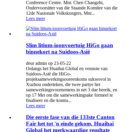
Conference Centre. Mnr. Chen Changzhi,
Ondervoorsitter van die Staande Komitee van die
12de Nasionale Volkskongres, Mnr...
Lees meer
Slim litium-ioonvoertuig HiGo gaan
binnekort na Suidoos-Asië
deur admin op 23-05-22
Onlangs het Huaihai Global en vennote van
Suidoos-Asië die HiGo-
projeksamewerkingsooreenkoms suksesvol in
Xuzhou onderteken, die twee partye het
samewerkingsvoornemens in net 3 dae bereik, en
op 17 Mei om die samewerkingsake formeel te
finaliseer en die kontra...
Lees meer
Die eerste fase van die 133ste Canton
Fair het tot 'n einde gekom, Huaihai
Global het merkwaardige resultate