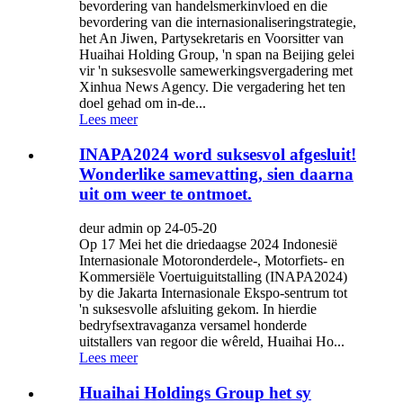
bevordering van handelsmerkinvloed en die
bevordering van die internasionaliseringstrategie,
het An Jiwen, Partysekretaris en Voorsitter van
Huaihai Holding Group, 'n span na Beijing gelei
vir 'n suksesvolle samewerkingsvergadering met
Xinhua News Agency. Die vergadering het ten
doel gehad om in-de...
Lees meer
INAPA2024 word suksesvol afgesluit!
Wonderlike samevatting, sien daarna
uit om weer te ontmoet.
deur admin op 24-05-20
Op 17 Mei het die driedaagse 2024 Indonesië
Internasionale Motoronderdele-, Motorfiets- en
Kommersiële Voertuiguitstalling (INAPA2024)
by die Jakarta Internasionale Ekspo-sentrum tot
'n suksesvolle afsluiting gekom. In hierdie
bedryfsextravaganza versamel honderde
uitstallers van regoor die wêreld, Huaihai Ho...
Lees meer
Huaihai Holdings Group het sy