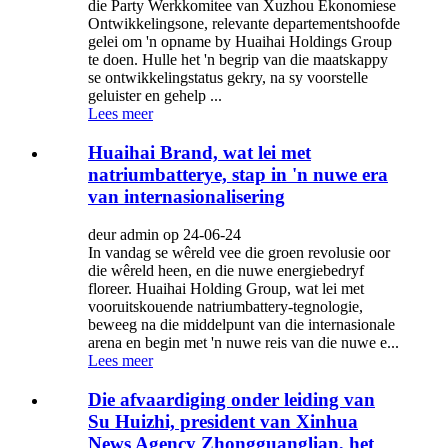
die Party Werkkomitee van Xuzhou Ekonomiese
Ontwikkelingsone, relevante departementshoofde
gelei om 'n opname by Huaihai Holdings Group
te doen. Hulle het 'n begrip van die maatskappy
se ontwikkelingstatus gekry, na sy voorstelle
geluister en gehelp ...
Lees meer
Huaihai Brand, wat lei met
natriumbatterye, stap in 'n nuwe era
van internasionalisering
deur admin op 24-06-24
In vandag se wêreld vee die groen revolusie oor
die wêreld heen, en die nuwe energiebedryf
floreer. Huaihai Holding Group, wat lei met
vooruitskouende natriumbattery-tegnologie,
beweeg na die middelpunt van die internasionale
arena en begin met 'n nuwe reis van die nuwe e...
Lees meer
Die afvaardiging onder leiding van
Su Huizhi, president van Xinhua
News Agency Zhongguanglian, het