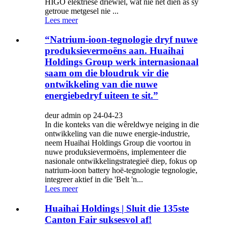
HIGO elektriese driewiel, wat nie net dien as sy
getroue metgesel nie ...
Lees meer
“Natrium-ioon-tegnologie dryf nuwe
produksievermoëns aan. Huaihai
Holdings Group werk internasionaal
saam om die bloudruk vir die
ontwikkeling van die nuwe
energiebedryf uiteen te sit.”
deur admin op 24-04-23
In die konteks van die wêreldwye neiging in die
ontwikkeling van die nuwe energie-industrie,
neem Huaihai Holdings Group die voortou in
nuwe produksievermoëns, implementeer die
nasionale ontwikkelingstrategieë diep, fokus op
natrium-ioon battery hoë-tegnologie tegnologie,
integreer aktief in die 'Belt 'n...
Lees meer
Huaihai Holdings | Sluit die 135ste
Canton Fair suksesvol af!