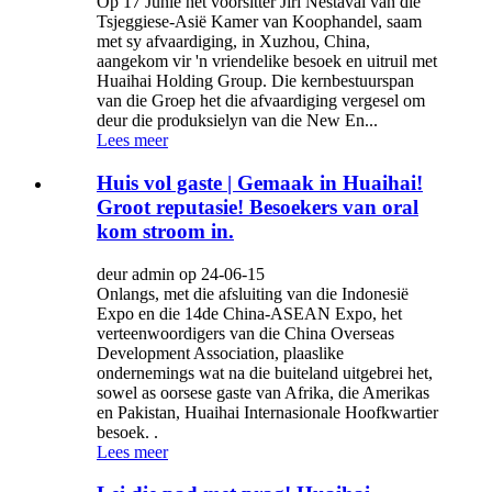
Op 17 Junie het voorsitter Jiri Nestaval van die
Tsjeggiese-Asië Kamer van Koophandel, saam
met sy afvaardiging, in Xuzhou, China,
aangekom vir 'n vriendelike besoek en uitruil met
Huaihai Holding Group. Die kernbestuurspan
van die Groep het die afvaardiging vergesel om
deur die produksielyn van die New En...
Lees meer
Huis vol gaste | Gemaak in Huaihai!
Groot reputasie! Besoekers van oral
kom stroom in.
deur admin op 24-06-15
Onlangs, met die afsluiting van die Indonesië
Expo en die 14de China-ASEAN Expo, het
verteenwoordigers van die China Overseas
Development Association, plaaslike
ondernemings wat na die buiteland uitgebrei het,
sowel as oorsese gaste van Afrika, die Amerikas
en Pakistan, Huaihai Internasionale Hoofkwartier
besoek. .
Lees meer