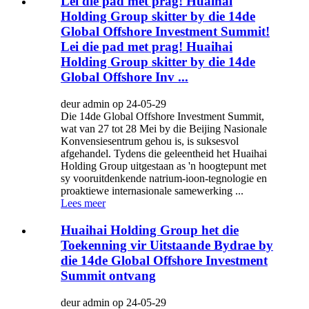
Lei die pad met prag! Huaihai
Holding Group skitter by die 14de
Global Offshore Investment Summit!
Lei die pad met prag! Huaihai
Holding Group skitter by die 14de
Global Offshore Inv ...
deur admin op 24-05-29
Die 14de Global Offshore Investment Summit,
wat van 27 tot 28 Mei by die Beijing Nasionale
Konvensiesentrum gehou is, is suksesvol
afgehandel. Tydens die geleentheid het Huaihai
Holding Group uitgestaan ​​as 'n hoogtepunt met
sy vooruitdenkende natrium-ioon-tegnologie en
proaktiewe internasionale samewerking ...
Lees meer
Huaihai Holding Group het die
Toekenning vir Uitstaande Bydrae by
die 14de Global Offshore Investment
Summit ontvang
deur admin op 24-05-29