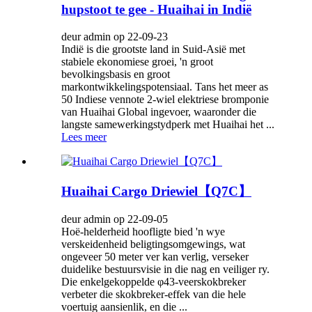
hupstoot te gee - Huaihai in Indië
deur admin op 22-09-23
Indië is die grootste land in Suid-Asië met
stabiele ekonomiese groei, 'n groot
bevolkingsbasis en groot
markontwikkelingspotensiaal. Tans het meer as
50 Indiese vennote 2-wiel elektriese bromponie
van Huaihai Global ingevoer, waaronder die
langste samewerkingstydperk met Huaihai het ...
Lees meer
Huaihai Cargo Driewiel【Q7C】
deur admin op 22-09-05
Hoë-helderheid hoofligte bied 'n wye
verskeidenheid beligtingsomgewings, wat
ongeveer 50 meter ver kan verlig, verseker
duidelike bestuursvisie in die nag en veiliger ry.
Die enkelgekoppelde φ43-veerskokbreker
verbeter die skokbreker-effek van die hele
voertuig aansienlik, en die ...