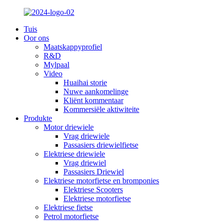
Tuis
Oor ons
Maatskappyprofiel
R&D
Mylpaal
Video
Huaihai storie
Nuwe aankomelinge
Kliënt kommentaar
Kommersiële aktiwiteite
Produkte
Motor driewiele
Vrag driewiele
Passasiers driewielfietse
Elektriese driewiele
Vrag driewiel
Passasiers Driewiel
Elektriese motorfietse en bromponies
Elektriese Scooters
Elektriese motorfietse
Elektriese fietse
Petrol motorfietse