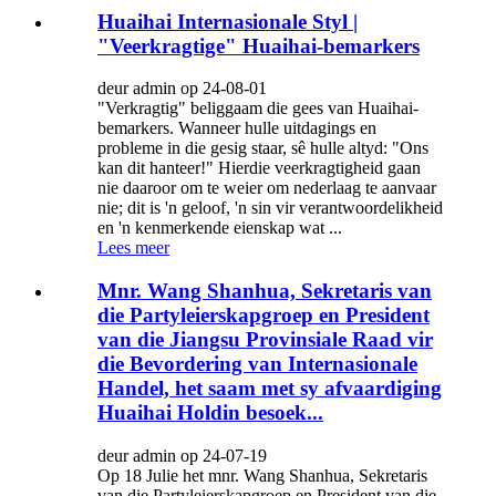
Huaihai Internasionale Styl |
"Veerkragtige" Huaihai-bemarkers
deur admin op 24-08-01
"Verkragtig" beliggaam die gees van Huaihai-
bemarkers. Wanneer hulle uitdagings en
probleme in die gesig staar, sê hulle altyd: "Ons
kan dit hanteer!" Hierdie veerkragtigheid gaan
nie daaroor om te weier om nederlaag te aanvaar
nie; dit is 'n geloof, 'n sin vir verantwoordelikheid
en 'n kenmerkende eienskap wat ...
Lees meer
Mnr. Wang Shanhua, Sekretaris van
die Partyleierskapgroep en President
van die Jiangsu Provinsiale Raad vir
die Bevordering van Internasionale
Handel, het saam met sy afvaardiging
Huaihai Holdin besoek...
deur admin op 24-07-19
Op 18 Julie het mnr. Wang Shanhua, Sekretaris
van die Partyleierskapgroep en President van die