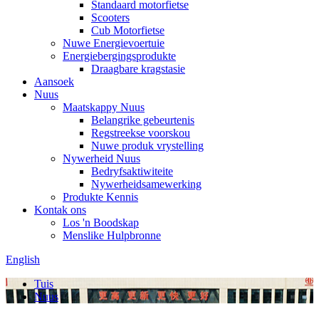
Standaard motorfietse
Scooters
Cub Motorfietse
Nuwe Energievoertuie
Energiebergingsprodukte
Draagbare kragstasie
Aansoek
Nuus
Maatskappy Nuus
Belangrike gebeurtenis
Regstreekse voorskou
Nuwe produk vrystelling
Nywerheid Nuus
Bedryfsaktiwiteite
Nywerheidsamewerking
Produkte Kennis
Kontak ons
Los 'n Boodskap
Menslike Hulpbronne
English
Tuis
Nuus