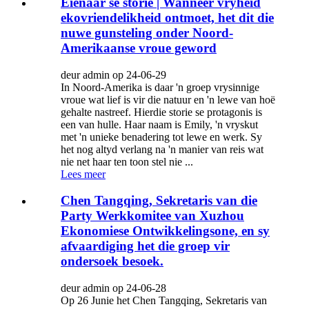
Eienaar se storie | Wanneer vryheid
ekovriendelikheid ontmoet, het dit die
nuwe gunsteling onder Noord-
Amerikaanse vroue geword
deur admin op 24-06-29
In Noord-Amerika is daar 'n groep vrysinnige
vroue wat lief is vir die natuur en 'n lewe van hoë
gehalte nastreef. Hierdie storie se protagonis is
een van hulle. Haar naam is Emily, 'n vryskut
met 'n unieke benadering tot lewe en werk. Sy
het nog altyd verlang na 'n manier van reis wat
nie net haar ten toon stel nie ...
Lees meer
Chen Tangqing, Sekretaris van die
Party Werkkomitee van Xuzhou
Ekonomiese Ontwikkelingsone, en sy
afvaardiging het die groep vir
ondersoek besoek.
deur admin op 24-06-28
Op 26 Junie het Chen Tangqing, Sekretaris van