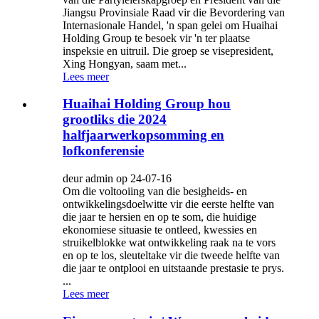
Jiangsu Provinsiale Raad vir die Bevordering van
Internasionale Handel, 'n span gelei om Huaihai
Holding Group te besoek vir 'n ter plaatse
inspeksie en uitruil. Die groep se visepresident,
Xing Hongyan, saam met...
Lees meer
Huaihai Holding Group hou
grootliks die 2024
halfjaarwerkopsomming en
lofkonferensie
deur admin op 24-07-16
Om die voltooiing van die besigheids- en
ontwikkelingsdoelwitte vir die eerste helfte van
die jaar te hersien en op te som, die huidige
ekonomiese situasie te ontleed, kwessies en
struikelblokke wat ontwikkeling raak na te vors
en op te los, sleuteltake vir die tweede helfte van
die jaar te ontplooi en uitstaande prestasie te prys.
...
Lees meer