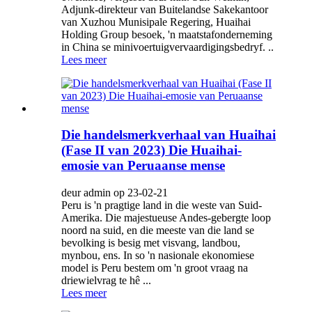
Adjunk-direkteur van Buitelandse Sakekantoor
van Xuzhou Munisipale Regering, Huaihai
Holding Group besoek, 'n maatstafonderneming
in China se minivoertuigvervaardigingsbedryf. ..
Lees meer
Die handelsmerkverhaal van Huaihai
(Fase II van 2023) Die Huaihai-
emosie van Peruaanse mense
deur admin op 23-02-21
Peru is 'n pragtige land in die weste van Suid-
Amerika. Die majestueuse Andes-gebergte loop
noord na suid, en die meeste van die land se
bevolking is besig met visvang, landbou,
mynbou, ens. In so 'n nasionale ekonomiese
model is Peru bestem om 'n groot vraag na
driewielvrag te hê ...
Lees meer