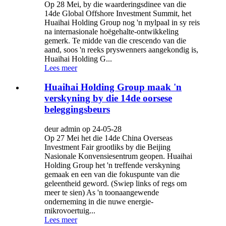
Op 28 Mei, by die waarderingsdinee van die
14de Global Offshore Investment Summit, het
Huaihai Holding Group nog 'n mylpaal in sy reis
na internasionale hoëgehalte-ontwikkeling
gemerk. Te midde van die crescendo van die
aand, soos 'n reeks pryswenners aangekondig is,
Huaihai Holding G...
Lees meer
Huaihai Holding Group maak 'n
verskyning by die 14de oorsese
beleggingsbeurs
deur admin op 24-05-28
Op 27 Mei het die 14de China Overseas
Investment Fair grootliks by die Beijing
Nasionale Konvensiesentrum geopen. Huaihai
Holding Group het 'n treffende verskyning
gemaak en een van die fokuspunte van die
geleentheid geword. (Swiep links of regs om
meer te sien) As 'n toonaangewende
onderneming in die nuwe energie-
mikrovoertuig...
Lees meer