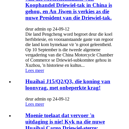
Koophandel Driewiel-tak in China is
gehou, en An Jiwen is verkies as die
nuwe President van die Driewiel-tak.
deur admin op 24-09-12
Die land Pengcheng word begroet deur die koel
herfsbriesie, en vooraanstaande gaste van regoor
die land kom bymekaar vir 'n groot geleentheid.
Op 10 September is die tweede algemene
vergadering van die China Motorcycle Chamber
of Commerce se Driewiel-subkomitee gehou in
Xuzhou, 'n historiese en kultus...
Lees meer
Huaihai J15/Q2/Q3, die koning van
loonvrag, met onbeperkte krag!
deur admin op 24-09-12
Lees meer
Moenie toelaat dat vervoer 'n
uitdaging is nie! Kyk na die nuwe
Huaihai Cargo Driewiel-sterre: