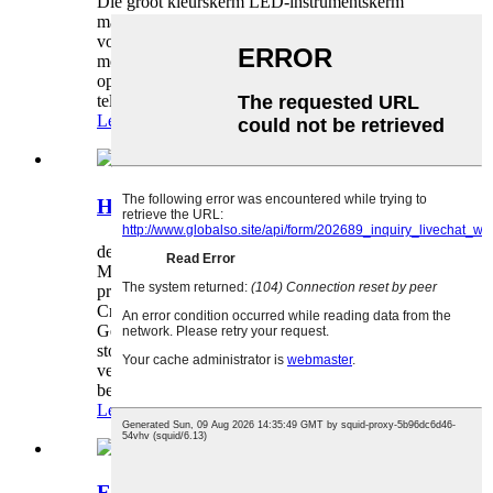
Die groot kleurskerm LED-instrumentskerm
maak dit makliker vir die bestuurder om die
voertuiginligting te bekom en het 'n meer
modieuse sin. Die spoed- en kilometerssensor is
opgegradeer met 'n nuwe tipe Hall magnetiese
telsensor, wat spoed en kilometers meer as ...
Lees meer
Huaihai-motorfietse 【XLH-8】
deur admin op 22-08-15
Meganiese wyser-dashboard Maak die rit meer
pret en die rit-inligting duideliker om te sien
Cruise-windafleier Gestroomlynde ontwerp
Gedeelde lugvloei Aantreklike voorkoms Voorste
stoorkompartement multifunksionele
veiligheidsslot Die stuurstang is maklik om te
beheer, en toegerus met...
Lees meer
Elektriese Draer Driewiel