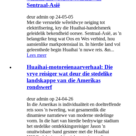
Sentraal-Asië
deur admin op 24-05-05
Met die versnelde wêreldwye neiging tot
elektrifisering, kry die Huaihai-handelsmerk
geleidelik bekendheid oorsee. Sentraal-Asië, as 'n
belangrike brug wat Oos en Wes verbind, hou
aansienlike markpotensiaal in. In hierdie land vol
geleenthede begin Huaihai 'n nuwe reis. &n...
Lees meer
Huaihai-motoreienaarverhaal: Die
vrye reisiger wat deur die stedelike
landskappe van die Amerikas
rondswerf
deur admin op 24-04-26
In die Amerikas is individualiteit en doeltreffende
reis soos 'n tweeling, wat gesamentlik die
dinamiese narratiewe van moderne stedelinge
vorm. In die hart van hierdie bedrywige stadium
het stedelike ontdekkingsreisiger Jason 'n
onuitwisbare band gesmee met die Huaihai