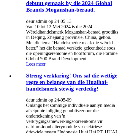
debuut gemaak by die 2024 Global
Brands Moganshan-beraad.
deur admin op 24-05-13
Van 10 tot 12 Mei 2024 is die 2024
Wêreldhandelsmerk Moganshan-beraad grootliks
in Deqing, Zhejiang-provinsie, China, gehou.
Met die tema "Handelsmerke maak die wêreld
beter," het die beraad verskeie geleenthede soos
die openingseremonie en hoofforum, die Fortune
Global 500 Brand Development ...
Lees meer
Streng verklaring! Ons sal die wettige
regte en belange van die Huaihai-
handelsmerk stewig verdedig!
deur admin op 24-05-09
Onlangs het sommige individuele aanlyn media-
afsetpunte inligting gepubliseer oor die
ondertekening van 'n
verkrygingsamewerkingsooreenkoms vir
natrium-ioonbatterymodule vir elektriese
driewiele tussen "Indonesië Huai Hai PT. HUAI