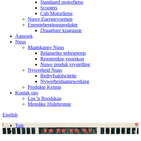
Standaard motorfietse
Scooters
Cub Motorfietse
Nuwe Energievoertuie
Energiebergingsprodukte
Draagbare kragstasie
Aansoek
Nuus
Maatskappy Nuus
Belangrike gebeurtenis
Regstreekse voorskou
Nuwe produk vrystelling
Nywerheid Nuus
Bedryfsaktiwiteite
Nywerheidsamewerking
Produkte Kennis
Kontak ons
Los 'n Boodskap
Menslike Hulpbronne
English
Tuis