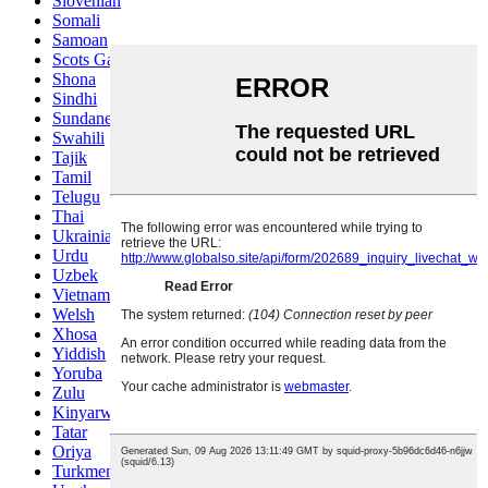
Slovenian
Somali
Samoan
Scots Gaelic
Shona
Sindhi
Sundanese
Swahili
Tajik
Tamil
Telugu
Thai
Ukrainian
Urdu
Uzbek
Vietnamese
Welsh
Xhosa
Yiddish
Yoruba
Zulu
Kinyarwanda
Tatar
Oriya
Turkmen