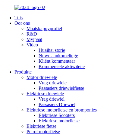
Tuis
Oor ons
Maatskappyprofiel
R&D
Mylpaal
Video
Huaihai storie
Nuwe aankomelinge
Kliënt kommentaar
Kommersiële aktiwiteite
Produkte
Motor driewiele
Vrag driewiele
Passasiers driewielfietse
Elektriese driewiele
Vrag driewiel
Passasiers Driewiel
Elektriese motorfietse en bromponies
Elektriese Scooters
Elektriese motorfietse
Elektriese fietse
Petrol motorfietse