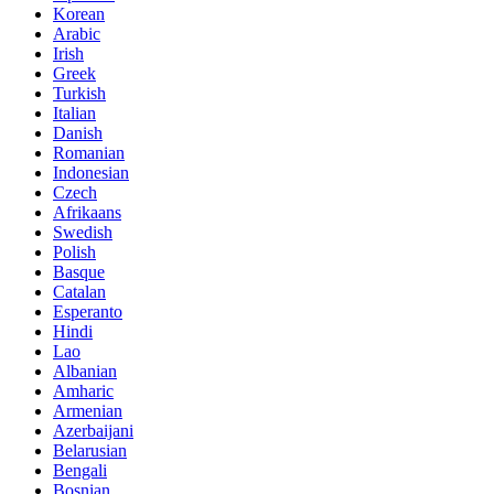
Korean
Arabic
Irish
Greek
Turkish
Italian
Danish
Romanian
Indonesian
Czech
Afrikaans
Swedish
Polish
Basque
Catalan
Esperanto
Hindi
Lao
Albanian
Amharic
Armenian
Azerbaijani
Belarusian
Bengali
Bosnian