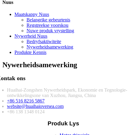
Nuus
Maatskappy Nuus
Belangrike gebeurtenis
Regstreekse voorskou
Nuwe produk vrystelling
Nywerheid Nuus
Bedryfsaktiwiteite
Nywerheidsamewerking
Produkte Kennis
Nywerheidsamewerking
ontak ons
Huaihai-Zongshen Nywerheidspark, Ekonomie en Tegnologie-
ontwikkelingsone van Xuzhou, Jiangsu, China
+86 516 8216 5867
website@huaihaioversea.com
+86 138 1348 0124
Produk Lys